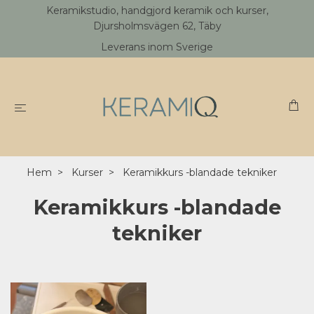
Keramikstudio, handgjord keramik och kurser,
Djursholmsvägen 62, Täby
Leverans inom Sverige
Hem
Kurser
Keramikkurs -blandade tekniker
Keramikkurs -blandade
tekniker