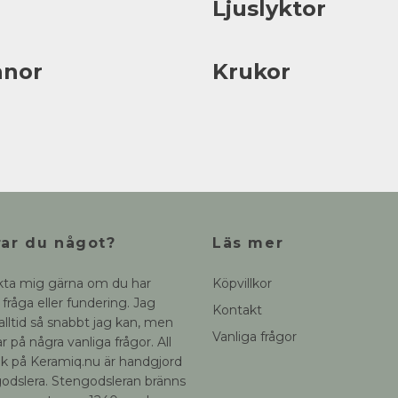
Ljuslyktor
nnor
Krukor
ar du något?
Läs mer
kta mig gärna om du har
Köpvillkor
fråga eller fundering. Jag
Kontakt
 alltid så snabbt jag kan, men
Vanliga frågor
r på några vanliga frågor. All
k på Keramiq.nu är handgjord
godslera. Stengodsleran bränns