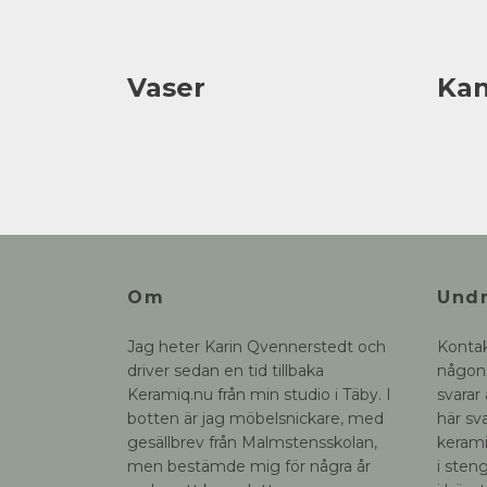
Vaser
Ka
Om
Undr
Jag heter Karin Qvennerstedt och
Konta
driver sedan en tid tillbaka
någon 
Keramiq.nu från min studio i Täby. I
svarar
botten är jag möbelsnickare, med
här sva
gesällbrev från Malmstensskolan,
kerami
men bestämde mig för några år
i sten