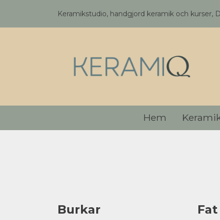
Keramikstudio, handgjord keramik och kurser, 
Hem
Kerami
Burkar
Fat