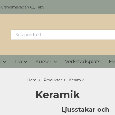
Djursholmsvägen 62, Täby
k
Trä
Kurser
Verkstadsplats
Ev
Hem
Produkter
Keramik
Keramik
Ljusstakar och