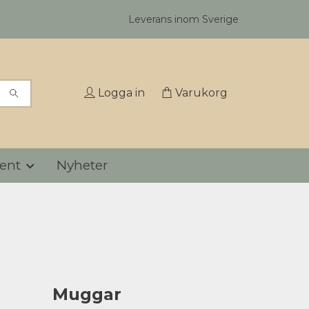
Leverans inom Sverige
Logga in
Varukorg
ent
Nyheter
Muggar