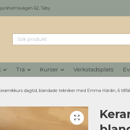
Djursholmsvägen 62, Täby
k
Trä
Kurser
Verkstadsplats
Ev
eramikkurs dagtid, blandade tekniker med Emma Härdin, 6 tillfäll
Kera
blan