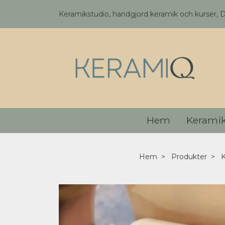
Keramikstudio, handgjord keramik och kurser, 
Hem
Kerami
Hem
Produkter
K