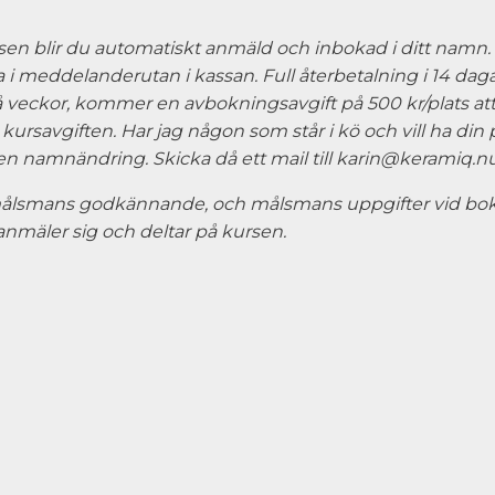
n blir du automatiskt anmäld och inbokad i ditt namn. V
i meddelanderutan i kassan. Full återbetalning i 14 dagar 
å veckor, kommer en avbokningsavgift på 500 kr/plats att
kursavgiften. Har jag någon som står i kö och vill ha din 
en namnändring. Skicka då ett mail till
karin@keramiq.n
målsmans godkännande, och målsmans uppgifter vid bokn
nmäler sig och deltar på kursen.