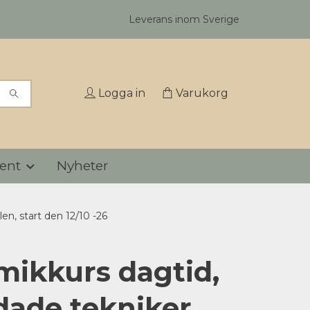
Leverans inom Sverige
Logga in
Varukorg
ent
Nyheter
en, start den 12/10 -26
mikkurs dagtid,
dade tekniker