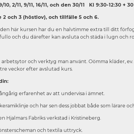
10, 2/11, 9/11, 16/11, och den 30/11
Kl 9:30-12:30 + 3
2 och 3 (höstlov), och tillfälle 5 och 6.
den här kursen har du en halvtimme extra till ditt förfo
 fullo och du därefter kan avsluta och städa i lugn och ro
de arbetsytor och verktyg man använt. Oömma kläder, ev. 
tre veckor efter avslutad kurs.
din:
gårig erfarenhet av att undervisa i ämnet.
eramiklinje och har sen dess jobbat både som lärare o
n Hjalmars Fabriks verkstad i Kristineberg.
mönsterscheman och textila uttryck.