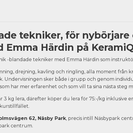
de tekniker, för nybörjare 
d Emma Härdin på KeramiQ
amik -blandade tekniker med Emma Härdin som instruktö
ning, drejning, kavling och ringling, alla moment från kn
k
.
Undervisningen sker både i grupp och genom individu
 som har mer erfarenhet och som vill ta sina nästa steg
år 3 kg lera, därefter köper du lera för 75:-/kg inklusive
urstillfället.
olmsvägen 62, Näsby Park
, precis intill Näsbypark ce
bypark centrum.