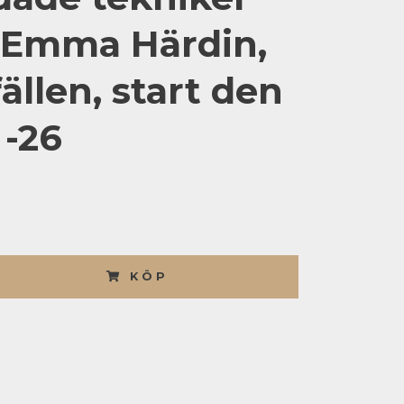
Emma Härdin,
lfällen, start den
 -26
KÖP