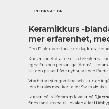
INFORMATION
Keramikkurs -blanda
mer erfarenhet, me
Den 12 oktober startar en dagkurs i ker
Kursen innefattar de olika teknikerna tum
egna fina och personliga föremål i kerami
att den passar både nybörjare och för de
Vi arbetar i stengodslera och i kursen ing
lera betalas med kort eller Swish vid sista k
Kursen hålls i Keramiqs lokaler på
Djursh
finns i anslutning till lokalen eller i Näs