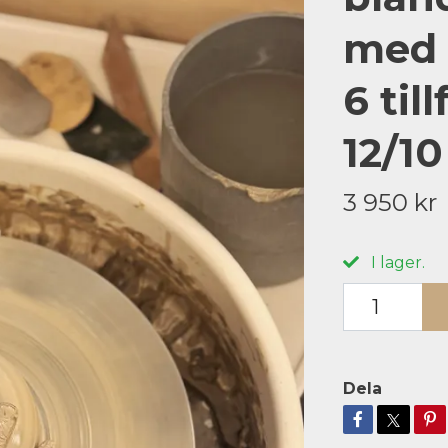
med 
6 til
12/10
3 950 kr
I lager.
Dela