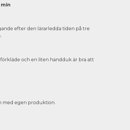
0 min
gande efter den lärarledda tiden på tre
.
förkläde och en liten handduk är bra att
ch med egen produktion.