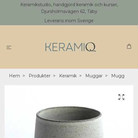
Keramikstudio, handgjord keramik och kurser,
Djursholmsvägen 62, Täby
Leverans inom Sverige
Hem
Produkter
Keramik
Muggar
Mugg